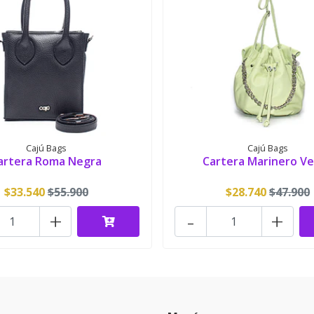
Cajú Bags
Cajú Bags
artera Roma Negra
Cartera Marinero V
$33.540
$55.900
$28.740
$47.900
+
-
+