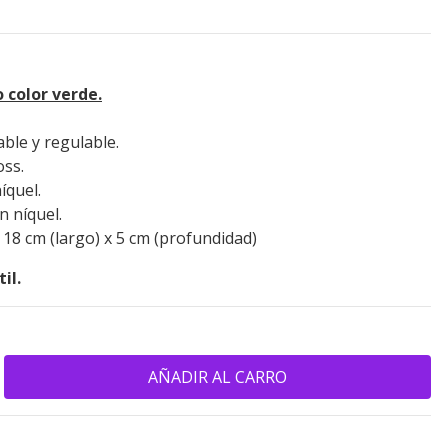
 color verde.
ble y regulable.
oss.
íquel.
n níquel.
 18 cm (largo) x 5 cm (profundidad)
til.