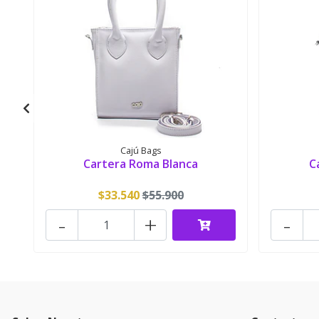
Cajú Bags
Cartera Roma Blanca
C
$33.540
$55.900
-
+
-