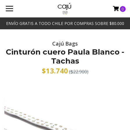
0
ENVÍO GRATIS A TODO CHILE POR COMPRAS SOBRE $80.000
Cajú Bags
Cinturón cuero Paula Blanco -
Tachas
$13.740
($22.900)