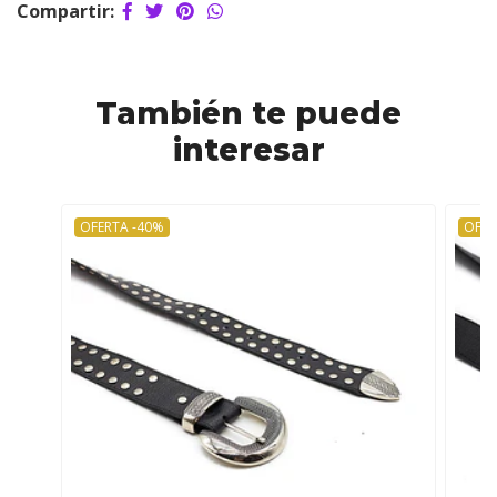
Compartir:
También te puede
interesar
OFERTA -40%
OFER