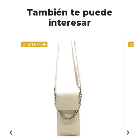
También te puede
interesar
OFERTA -40%
OFER