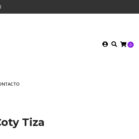
0
0
ONTACTO
oty Tiza