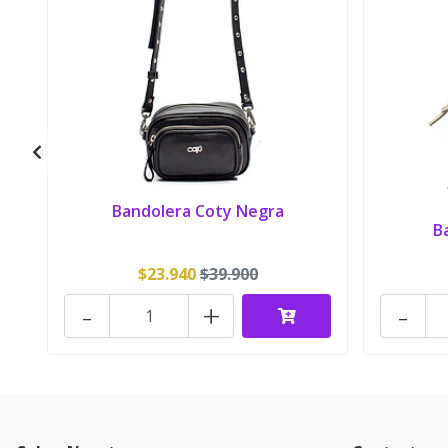
Bandolera Coty Negra
B
$23.940
$39.900
-
+
-