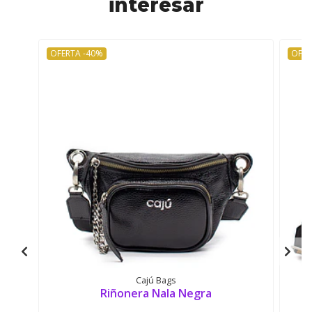
interesar
OFERTA -40%
OFER
Cajú Bags
Riñonera Nala Negra